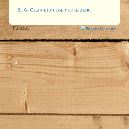
В. А. Савинлӧн сьыланкывъяс
Fu-lab.ru