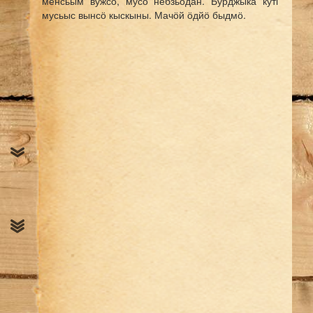
менсьым вужсӧ, мусӧ небзьӧдан. Бурджыка куті
мусьыс вынсӧ кыскыны. Мачӧй ӧдйӧ быдмӧ.