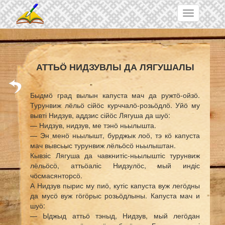
Skip to main content
Toggle
navigation
АТТЬӦ НИДЗУВЛЫ ДА ЛЯГУШАЛЫ
Быдмӧ град вылын капуста мач да ружтӧ-ойзӧ.
Турунвиж лёльӧ сійӧс курччалӧ-розьӧдлӧ. Уйӧ му
вывті Нидзув, аддзис сійӧс Лягуша да шуӧ:
— Нидзув, нидзув, ме тэнӧ ньылышта.
— Эн менӧ ньылышт, бурджык лоӧ, тэ кӧ капуста
мач вывсьыс турунвиж лёльӧсӧ ньылыштан.
Кывзіс Лягуша да чавкнитіс-ньылыштіс турунвиж
лёльӧсӧ, аттьӧаліс Нидзулӧс, мый индіс
чӧсмасянторсӧ.
А Нидзув пырис му пиӧ, кутіс капуста вуж легӧдны
да мусӧ вуж гӧгӧрыс розьӧдлыны. Капуста мач и
шуӧ:
— Ыджыд аттьӧ тэныд, Нидзув, мый легӧдан