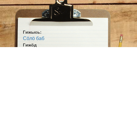
Гижысь:
Сӧлӧ баб
Гижӧд
Аттьӧ Нидзувлы да Лягушалы
Жанр:
Мойд
Ӧшмӧс:
Нерсьысь Баля (1994)