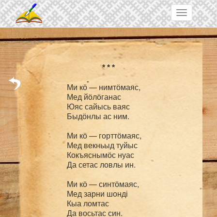
Skip to main content
Toggle
navigation
Ми кӧ — нимтӧмаяс,

Мед йӧлӧганас

Юяс сайысь ваяс

Быдӧнлы ас ним.

Ми кӧ — горттӧмаяс,

Мед векньыд туйыс

Кокъяснымӧс нуас

Да сетас ловлы ин.

Ми кӧ — синтӧмаяс,

Мед зарни шонді

Кыа ломтас

Да восьтас син.
