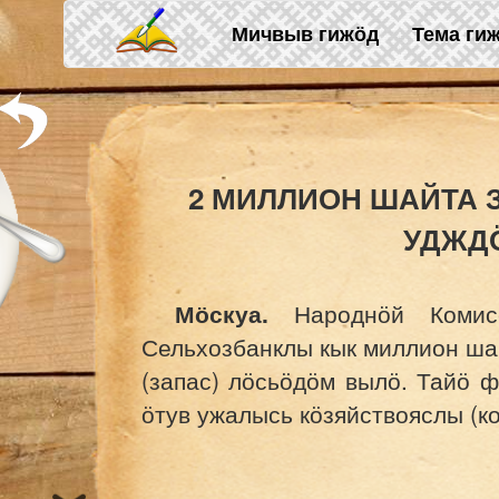
Skip to main content
Мичвыв гижӧд
Тема ги
2 МИЛЛИОН ШАЙТА 
УДЖД
Мӧскуа.
Народнӧй Комисс
Сельхозбанклы кык миллион ша
(запас) лӧсьӧдӧм вылӧ. Тайӧ
ӧтув ужалысь кӧзяйствояслы (к