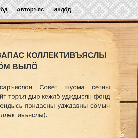
жӧд
Авторъяс
Индӧд
ЗАПАС КОЛЛЕКТИВЪЯСЛЫ
ӦМ ВЫЛӦ
аръяслӧн Сӧвет шуӧма сетны
йт торъя дыр кежлӧ удждысян фонд
 фондысь пондасны удждавны сӧмын
оллективъяслы).