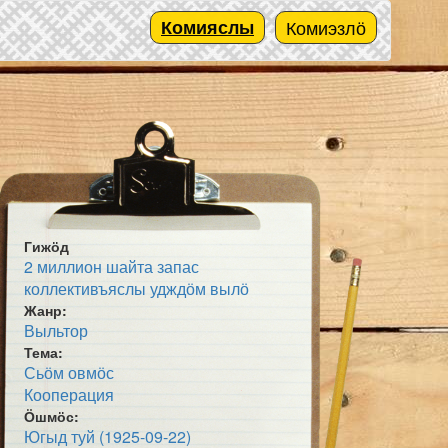
Комияслы
Комиэзлӧ
Гижӧд
2 миллион шайта запас
коллективъяслы удждӧм вылӧ
Жанр:
Выльтор
Тема:
Сьӧм овмӧс
Кооперация
Ӧшмӧс:
Югыд туй (1925-09-22)