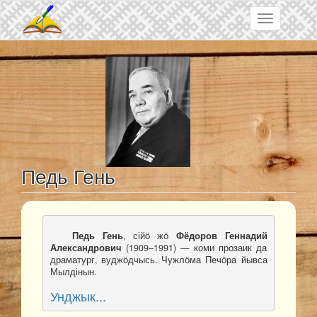
Skip to main content
Toggle
navigation
Педь Гень
Педь Гень
, сійӧ жӧ 
Фёдоров Геннадий 
Александрович
 (1909–1991) — коми прозаик да 
драматург, вуджӧдчысь. Чужлӧма Печӧра йывса 
Мылдінын.
Унджык...