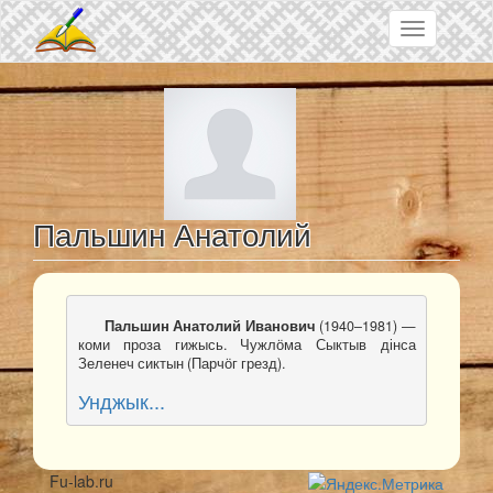
Skip to main content
Toggle
navigation
Пальшин Анатолий
Пальшин Анатолий Иванович
 (1940–1981) — 
коми проза гижысь. Чужлӧма Сыктыв дінса 
Зеленеч сиктын (Парчӧг грезд).
Унджык...
Fu-lab.ru