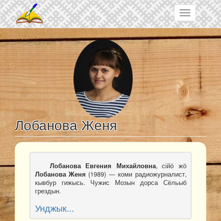
Skip to main content
Toggle
navigation
Лобанова Женя
Лобанова Евгения Михайловна
, сійӧ жӧ 
Лобанова Женя
 (1989) — коми радиожурналист, 
кывбур гижысь. Чужис Мозын дорса Сёльыб 
грездын.
Унджык...