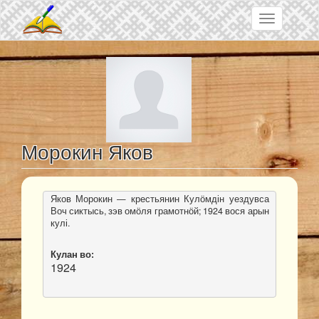
Skip to main content
Toggle
navigation
Морокин Яков
Яков Морокин — крестьянин Кулӧмдін уездувса 
Воч сиктысь, зэв омӧля грамотнӧй; 1924 вося арын 
кулі.
Кулан во: 
1924