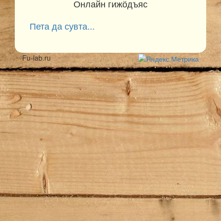
Онлайн гижӧдъяс
Пета да сувта...
Fu-lab.ru