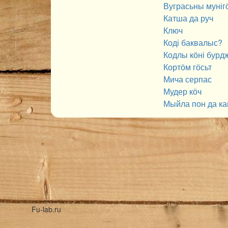
Вуграсьны мунігӧ
Катша да руч
Ключ
Коді баквалыс?
Кодлы кӧні бурдж
Кортӧм гӧсьт
Мича серпас
Мудер кӧч
Мыйла пон да ка
Fu-lab.ru