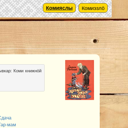
Комияслы
Комиэзлӧ
ывкар: Коми книжнӧй
Сдача
Тар-мам