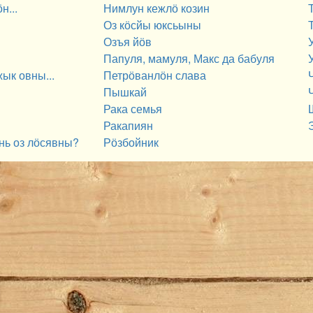
н...
Нимлун кежлӧ козин
Оз кӧсйы юксьыны
Озъя йӧв
Папуля, мамуля, Макс да бабуля
ык овны...
Петрӧванлӧн слава
Пышкай
Ч
Рака семья
Ракапиян
нь оз лӧсявны?
Рӧзбойник