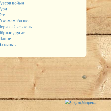
Тувсов войын
Тури
Устя
Утка-мамлӧн шог
Чери кыйысь кань
ӧртыс дзугис...
Шашки
Эз кынмы!