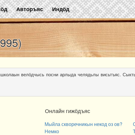
жӧд
Авторъяс
Индӧд
995)
 школаын велӧдчысь посни арлыда челядьлы висьтъяс. Сыкт
Онлайн гижӧдъяс
Мыйла скворечникын некод оз ов?
Немко