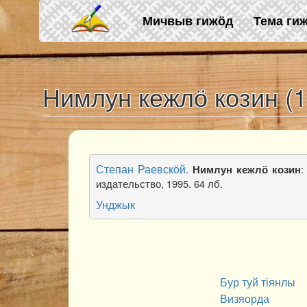
Skip to main content
Мичвыв гижӧд
Тема ги
Нимлун кежлӧ козин (1
Степан Раевскӧй
.
:
Нимлун кежлӧ козин
издательство, 1995. 64 лб.
Унджык
Бур туй тіянлы
Визяорда