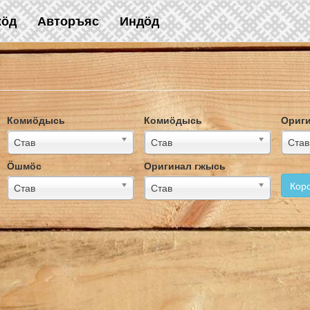
жӧд
Авторъяс
Индӧд
Комиӧдысь
Комиӧдысь
Ориг
Став
Став
Став
Ӧшмӧс
Оригинал гжысь
Кор
Став
Став