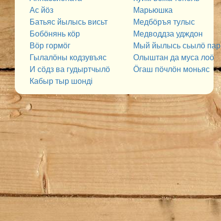
Ас йӧз
Марьюшка
Батьяс йылысь висьт
Медбӧръя тулыс
Бобӧнянь кӧр
Медводдза удждон
Вӧр гормӧг
Мый йылысь сьылӧ па
Гылалӧны кодзувъяс
Олыштан да муса лоӧ
И сӧдз ва гудыртчылӧ
Ӧгаш пӧчлӧн моньяс
Кабыр тыр шонді