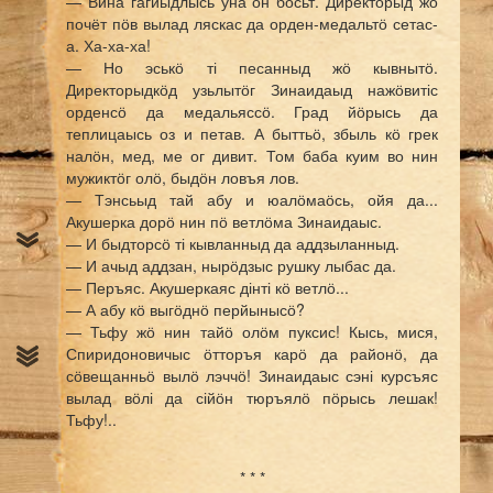
— Вина гагйыдлысь уна он босьт. Директорыд жӧ
почёт пӧв вылад ляскас да орден-медальтӧ сетас-
а. Ха-ха-ха!
— Но эськӧ ті песанныд жӧ кывнытӧ.
Директорыдкӧд узьлытӧг Зинаидаыд нажӧвитіс
орденсӧ да медальяссӧ. Град йӧрысь да
теплицаысь оз и петав. А быттьӧ, збыль кӧ грек
налӧн, мед, ме ог дивит. Том баба куим во нин
мужиктӧг олӧ, быдӧн ловъя лов.
— Тэнсьыд тай абу и юалӧмаӧсь, ойя да...
Акушерка дорӧ нин пӧ ветлӧма Зинаидаыс.
— И быдторсӧ ті кывланныд да аддзыланныд.
— И ачыд аддзан, нырӧдзыс рушку лыбас да.
— Перъяс. Акушеркаяс дінті кӧ ветлӧ...
— А абу кӧ выгӧднӧ перйынысӧ?
— Тьфу жӧ нин тайӧ олӧм пуксис! Кысь, мися,
Спиридоновичыс ӧтторъя карӧ да районӧ, да
сӧвещанньӧ вылӧ лэччӧ! Зинаидаыс сэні курсъяс
вылад вӧлі да сійӧн тюръялӧ пӧрысь лешак!
Тьфу!..
* * *