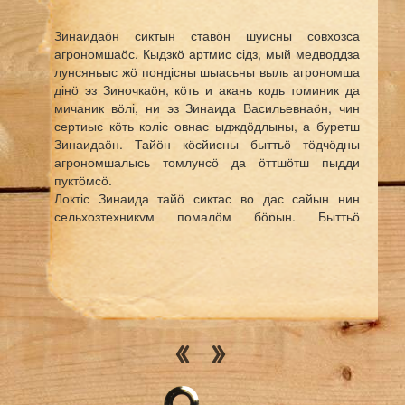
Зинаидаӧн сиктын ставӧн шуисны совхозса
агрономшаӧс. Кыдзкӧ артмис сідз, мый медводдза
лунсяньыс жӧ пондісны шыасьны выль агрономша
дінӧ эз Зиночкаӧн, кӧть и акань кодь томиник да
мичаник вӧлі, ни эз Зинаида Васильевнаӧн, чин
сертиыс кӧть коліс овнас ыдждӧдлыны, а буретш
Зинаидаӧн. Тайӧн кӧсйисны быттьӧ тӧдчӧдны
агрономшалысь томлунсӧ да ӧттшӧтш пыдди
пуктӧмсӧ.
Локтіс Зинаида тайӧ сиктас во дас сайын нин
сельхозтехникум помалӧм бӧрын. Быттьӧ
школьница кутшӧмкӧ ногӧн веськалӧма совхоз
кантораӧ. Лӧз лентаӧн шыркнитӧм юрсиыс
сявмунӧма пельпом вылас еджыд кудель моз,
платтьӧыс — пидзӧсъясыс тыдалӧны.
Котраланінысь и быттьӧ пырис директор дінӧ да
юӧртіс: ме пӧ агроном, ыстісны татчӧ уджавны.
Директорыс, Степан Спиридонович, круткодь
мужик, уна оз больгы. Синкым увсяньыс видзӧдлас
да думыштас, восьтны абу вомсӧ. Но тайӧ нывка
вылас эз зумышт чужӧмсӧ, а тешкодя серӧктіс: