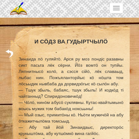
Skip to main content
Toggle
navigation
И СӦДЗ ВА ГУДЫРТЧЫЛӦ
Зинаида пӧ гуляйтӧ. Арся ру моз пондіс разавны
сикт пасьта лёк сёрни. Йӧз вомтӧ он тупйы.
Ляпнитнысӧ колӧ, а сэсся сійӧ, лёк славаыд,
лыбас нин. Пожъяланторйыс кӧ нӧшта том
лӧсьыдик нывбаба да дорвидзӧгыс кӧ сылӧн абу.
— Тшук збыль, бабаяс, тшук збыль! И кодкӧд ті
чайтанныд? Спиридоновичкӧд!
— Чӧлӧ, нинӧм абусӧ суклявны. Кутас квайтымынӧ
воысь мужик том бабакӧд ноксьыны!
— Мый озыс, примитӧны кӧ. Ньӧти мужичӧй на абу
ӧткажитчылӧма томсьыд.
— Абу тай йӧй Зинаидаыс, директорӧс
крукыштӧма, абу кутшӧмкӧ вина гагйӧс.