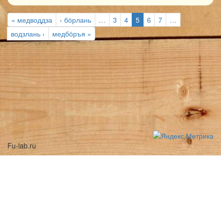
« медводдза
‹ бӧрлань
…
3
4
5
6
7
…
водзлань ›
медбӧръя »
Fu-lab.ru