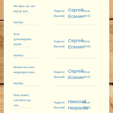
Ме бара тан, кӧн
Сергей
Лодыгин
Лӧсас
рӧд да вуж...
Есенин
Василий
(2013)
Кывбур
Коль
дзоньвидзаӧн,
Сергей
Лодыгин
Лӧсас
вӧрӧй...
Есенин
Василий
(2013)
Кывбур
Менам кок улын
Сергей
Лодыгин
Лӧсас
медводдза лым...
Есенин
Василий
(2013)
Кывбур
Вель важӧн,
ковтӧмӧн кор
Николай
Лодыгин
Лӧсас
лои...
Некрасов
Василий
(2013)