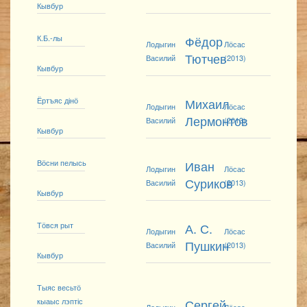
Кывбур
К.Б.-лы
Фёдор
Лодыгин
Лӧсас
Тютчев
Василий
(2013)
Кывбур
Ёртъяс дінӧ
Михаил
Лодыгин
Лӧсас
Лермонтов
Василий
(2013)
Кывбур
Вӧсни пелысь
Иван
Лодыгин
Лӧсас
Суриков
Василий
(2013)
Кывбур
Тӧвся рыт
А. С.
Лодыгин
Лӧсас
Пушкин
Василий
(2013)
Кывбур
Тыяс весьтӧ
кыаыс лэптіс
Сергей