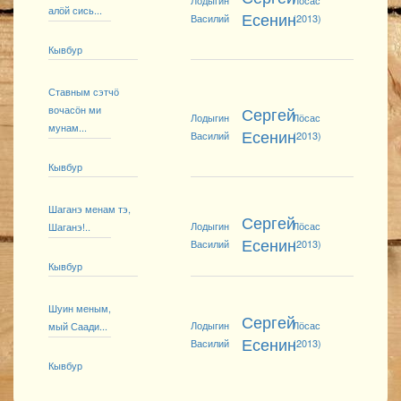
Лодыгин
Лӧсас
алӧй сись...
Есенин
Василий
(2013)
Кывбур
Ставным сэтчӧ
вочасӧн ми
Сергей
Лодыгин
Лӧсас
мунам...
Есенин
Василий
(2013)
Кывбур
Шаганэ менам тэ,
Сергей
Лодыгин
Лӧсас
Шаганэ!..
Есенин
Василий
(2013)
Кывбур
Шуин меным,
Сергей
Лодыгин
Лӧсас
мый Саади...
Есенин
Василий
(2013)
Кывбур