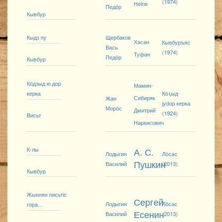
(1974)
Heine
Педӧр
Кывбур
Кыдз пу
Щербаков
Хәсән
Кывбуръяс
Вась
(1974)
Туфан
Педӧр
Кывбур
Кӧдзыд ю дор
Мамин-
керка
Кӧԇыд-
Сибиряк
Жан
јуԁор керка
Морӧс
Дмитрий
(1924)
Висьт
Наркисович
К-лы
А. С.
Лодыгин
Лӧсас
Пушкин
Василий
(2013)
Кывбур
Жыннян письтіс
Сергей
Лодыгин
Лӧсас
гора...
Есенин
Василий
(2013)