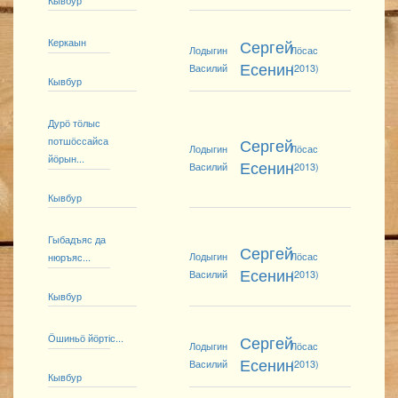
Кывбур
Керкаын
Сергей
Лодыгин
Лӧсас
Есенин
Василий
(2013)
Кывбур
Дурӧ тӧлыс
потшӧссайса
Сергей
Лодыгин
Лӧсас
йӧрын...
Есенин
Василий
(2013)
Кывбур
Гыбадъяс да
Сергей
Лодыгин
Лӧсас
нюръяс...
Есенин
Василий
(2013)
Кывбур
Ӧшиньӧ йӧртіс...
Сергей
Лодыгин
Лӧсас
Есенин
Василий
(2013)
Кывбур