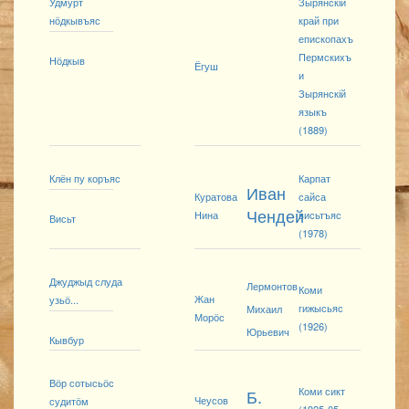
Удмурт
Зырянскій
нӧдкывъяс
край при
епископахъ
Пермскихъ
Нӧдкыв
Ёгуш
и
Зырянскій
языкъ
(1889)
Клён пу коръяс
Карпат
Иван
Куратова
сайса
Чендей
Нина
висьтъяс
Висьт
(1978)
Джуджыд слуда
Лермонтов
Коми
Жан
узьӧ...
гижысьяс
Михаил
Морӧс
(1926)
Юрьевич
Кывбур
Вӧр сотысьӧс
Коми сикт
Б.
Чеусов
судитӧм