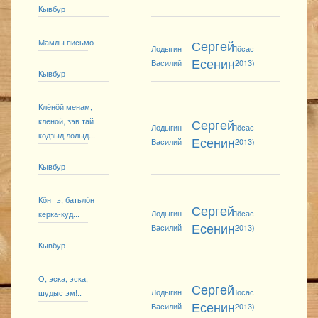
Кывбур
Мамлы письмӧ
Сергей
Лодыгин
Лӧсас
Есенин
Василий
(2013)
Кывбур
Клёнӧй менам,
клёнӧй, зэв тай
Сергей
Лодыгин
Лӧсас
кӧдзыд лолыд...
Есенин
Василий
(2013)
Кывбур
Кӧн тэ, батьлӧн
Сергей
Лодыгин
Лӧсас
керка-куд...
Есенин
Василий
(2013)
Кывбур
О, эска, эска,
Сергей
Лодыгин
Лӧсас
шудыс эм!..
Есенин
Василий
(2013)