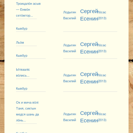
Троицалӧн асыв
— Енмӧн
Сергей
Лодыгин
Лӧсас
сетӧмтор...
Есенин
Василий
(2013)
Кывбур
Льӧм
Сергей
Лодыгин
Лӧсас
Есенин
Василий
(2013)
Кывбур
Ытвааліс
Сергей
Лодыгин
Лӧсас
вӧлись...
Есенин
Василий
(2013)
Кывбур
Ок и мича вӧлі
Таня, сиктын
Сергей
Лодыгин
Лӧсас
медся шань да
Есенин
Василий
(2013)
лӧнь...