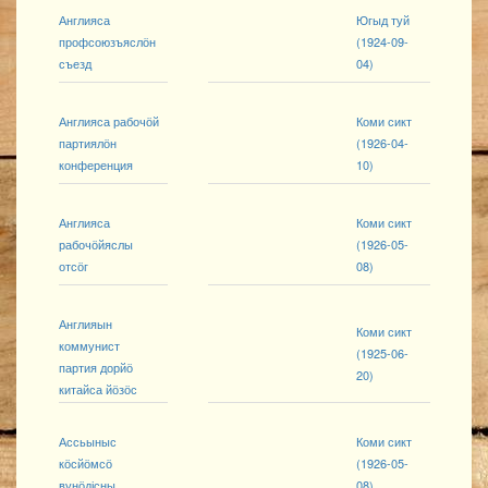
Англияса
Югыд туй
профсоюзъяслӧн
(1924-09-
съезд
04)
Англияса рабочӧй
Коми сикт
партиялӧн
(1926-04-
конференция
10)
Англияса
Коми сикт
рабочӧйяслы
(1926-05-
отсӧг
08)
Англияын
Коми сикт
коммунист
(1925-06-
партия дорйӧ
20)
китайса йӧзӧс
Ассьыныс
Коми сикт
кӧсйӧмсӧ
(1926-05-
вунӧдісны
08)