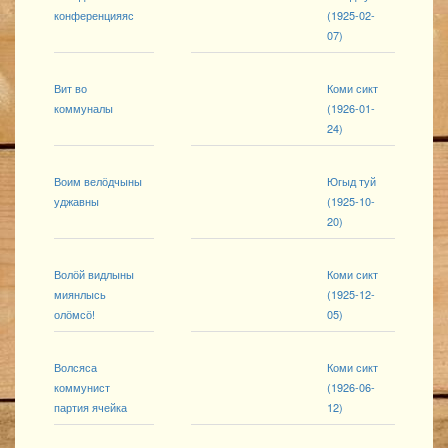
конференцияяс
(1925-02-
07)
Вит во
Коми сикт
коммуналы
(1926-01-
24)
Воим велӧдчыны
Югыд туй
уджавны
(1925-10-
20)
Волӧй видлыны
Коми сикт
миянлысь
(1925-12-
олӧмсӧ!
05)
Волсяса
Коми сикт
коммунист
(1926-06-
партия ячейка
12)