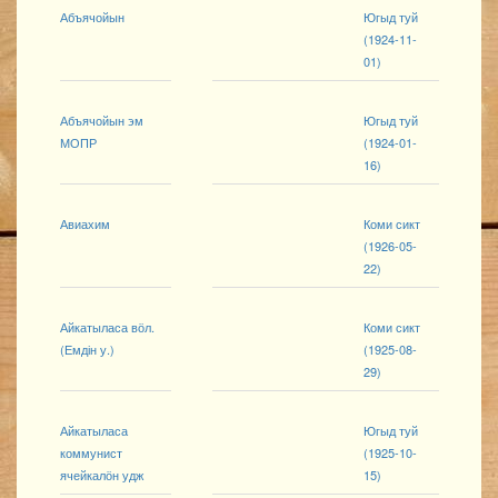
Абъячойын
Югыд туй
(1924-11-
01)
Абъячойын эм
Югыд туй
МОПР
(1924-01-
16)
Авиахим
Коми сикт
(1926-05-
22)
Айкатыласа вӧл.
Коми сикт
(Емдін у.)
(1925-08-
29)
Айкатыласа
Югыд туй
коммунист
(1925-10-
ячейкалӧн удж
15)