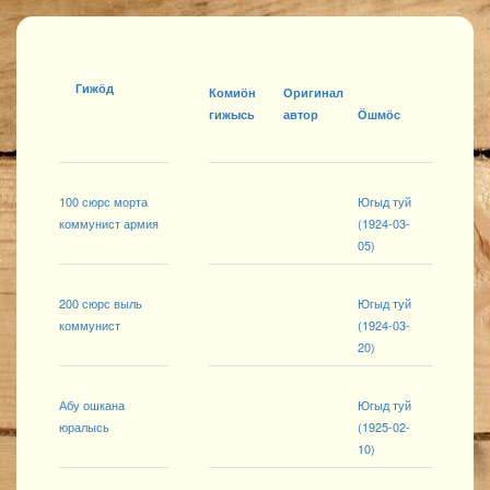
Гижӧд
Комиӧн
Оригинал
гижысь
автор
Ӧшмӧс
100 сюрс морта
Югыд туй
коммунист армия
(1924-03-
05)
200 сюрс выль
Югыд туй
коммунист
(1924-03-
20)
Абу ошкана
Югыд туй
юралысь
(1925-02-
10)