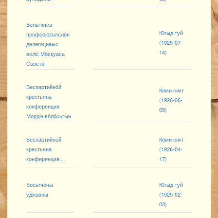
Бельгияса
Югыд туй
профсоюзъяслӧн
(1925-07-
делегацияыс
14)
воліс Мӧскуаса
Сӧветӧ
Беспартийнӧй
Коми сикт
крестьяна
(1926-06-
конференция
05)
Мордін вӧлӧсьтын
Беспартийнӧй
Коми сикт
крестьяна
(1926-04-
конференция...
17)
Босьтчӧны
Югыд туй
уджавны
(1925-02-
03)