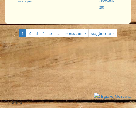
лӧсьӧдны
(1925-08-
29)
1
2
3
4
5
…
водзлань ›
медбӧръя »
Fu-lab.ru