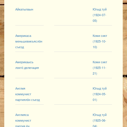
Айкатылаын
Югыд туй
(1924-07-
05)
Америкаса
Коми сикт
меньшевикъяслӧн
(1925-10-
съезд
10)
Америкаысь
Коми сикт
локтӧ делегация
(1925-11-
21)
Англия
Югыд туй
коммунист
(1924-05-
партиялӧн съезд
01)
Англияса
Югыд туй
коммунист
(1925-06-
партия ён
04)