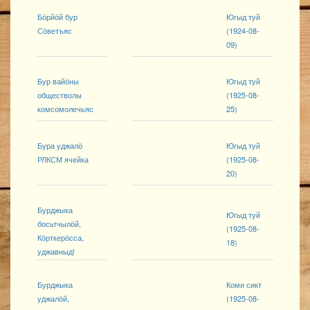
Бӧрйӧй бур
Югыд туй
Сӧветъяс
(1924-08-
09)
Бур вайӧны
Югыд туй
обществолы
(1925-08-
комсомолечьяс
25)
Бура уджалӧ
Югыд туй
РЛКСМ ячейка
(1925-08-
20)
Бурджыка
Югыд туй
босьтчылӧй,
(1925-08-
Кӧрткерӧсса,
18)
уджавныд!
Бурджыка
Коми сикт
уджалӧй,
(1925-08-