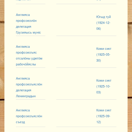
Англияса
Югыд туй
профсоюзлӧн
(1924-12-
делегация
06)
Грузияысь муніс
Англияса
Коми сикт
профсоюзъяс
(1925-05-
отсалӧны уджтӧм
30)
рабочӧйяслы
Англияса
Коми сикт
профсоюзъяслӧн
(1925-10-
делегация
03)
Ленинградын
Англияса
Коми сикт
профсоюзъяслӧн
(1925-09-
съезд
12)