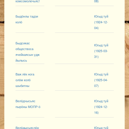
комсомолечьяс!
08)
Быдӧнлы тадзи
Югыд туй
колӧ
(1924-12-
04)
Быдсикас
Югыд туй
обществоса
(1925-03-
ячейкаясын удж
31)
йылысь
Важ лёк нога
Югыд туй
олӧм колӧ
(1925-04-
шыбитны
07)
Велӧдчысьяс
Югыд туй
пырӧны МОПР-ӧ
(1924-12-
16)
Велӧдысьяслӧн
Югыд туй