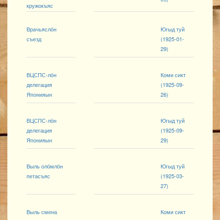
кружокъяс
Врачьяслӧн
Югыд туй
съезд
(1925-01-
29)
ВЦСПС-лӧн
Коми сикт
делегация
(1925-09-
Японияын
26)
ВЦСПС-лӧн
Югыд туй
делегация
(1925-09-
Японияын
29)
Выль олӧмлӧн
Югыд туй
петасъяс
(1925-03-
27)
Выль смена
Коми сикт