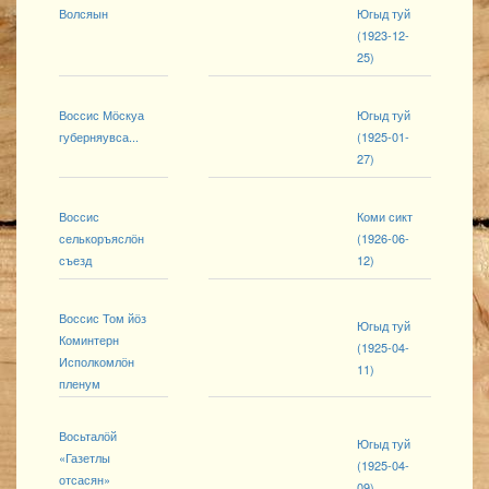
Волсяын
Югыд туй
(1923-12-
25)
Воссис Мӧскуа
Югыд туй
губерняувса...
(1925-01-
27)
Воссис
Коми сикт
селькоръяслӧн
(1926-06-
съезд
12)
Воссис Том йӧз
Югыд туй
Коминтерн
(1925-04-
Исполкомлӧн
11)
пленум
Восьталӧй
Югыд туй
«Газетлы
(1925-04-
отсасян»
09)