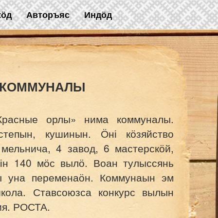
жӧд
Авторъяс
Индӧд
 КОММУНАЛЫ
Красные орлы
» нима коммуналы.
тепын, кушинын. Ӧні кӧзяйство
мельнича, 4 завод, 6 мастерскӧй,
ін 140 мӧс вылӧ. Воан тулыссянь
ы уна переменаӧн. Коммунаын эм
кола. Ставсоюзса конкурс вылын
ия. РОСТА.