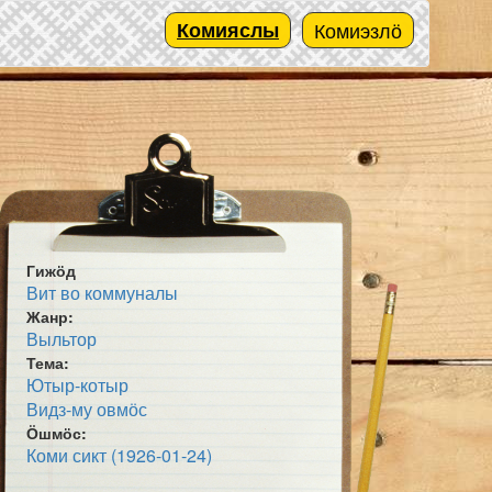
Комияслы
Комиэзлӧ
Гижӧд
Вит во коммуналы
Жанр:
Выльтор
Тема:
Ютыр-котыр
Видз-му овмӧс
Ӧшмӧс:
Коми сикт (1926-01-24)