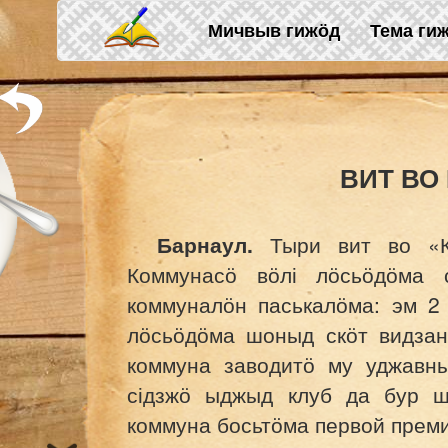
Skip to main content
Мичвыв гижӧд
Тема ги
ВИТ ВО
Барнаул.
Тыри вит во «
Коммунасӧ вӧлі лӧсьӧдӧма с
коммуналӧн паськалӧма: эм 2 
лӧсьӧдӧма шоныд скӧт видзан
коммуна заводитӧ му уджавн
сідзжӧ ыджыд клуб да бур ш
коммуна босьтӧма первой прем