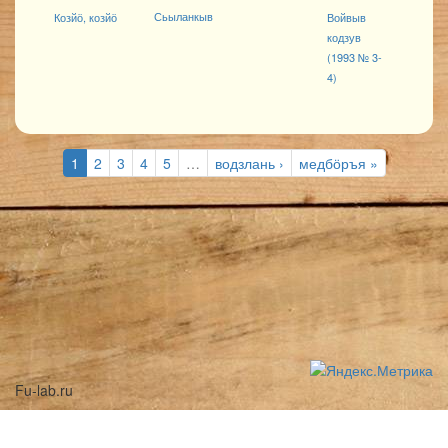
Сьыланкыв
Козйӧ, козйӧ
Войвыв
кодзув
(1993 № 3-
4)
1
2
3
4
5
…
водзлань ›
медбӧръя »
Fu-lab.ru