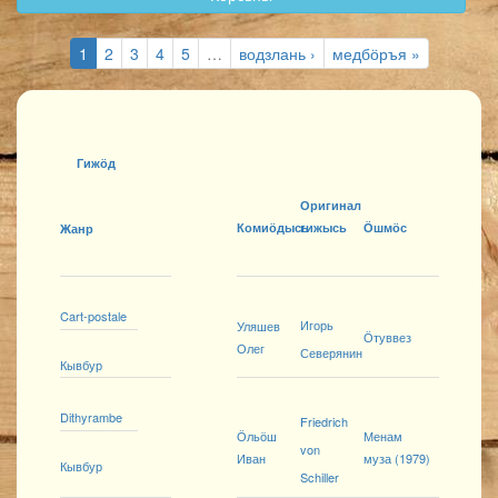
1
2
3
4
5
…
водзлань ›
медбӧръя »
Гижӧд
Оригинал
Комиӧдысь
гижысь
Ӧшмӧс
Жанр
Cart-postale
Игорь
Уляшев
Ӧтуввез
Олег
Северянин
Кывбур
Dithyrambe
Friedrich
Ӧльӧш
Менам
von
Иван
муза (1979)
Кывбур
Schiller