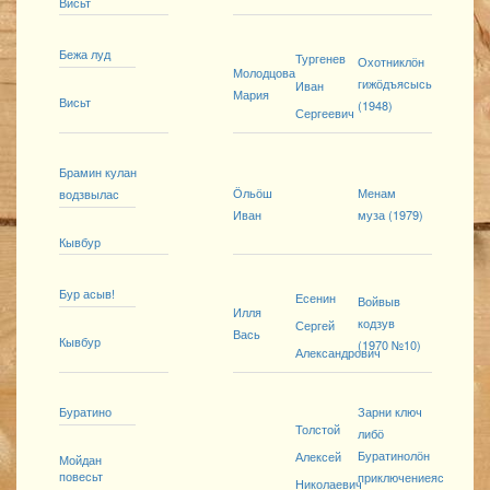
Висьт
Бежа луд
Тургенев
Охотниклӧн
Молодцова
гижӧдъясысь
Иван
Мария
Висьт
(1948)
Сергеевич
Брамин кулан
Ӧльӧш
Менам
водзвылас
Иван
муза (1979)
Кывбур
Бур асыв!
Есенин
Войвыв
Илля
кодзув
Сергей
Вась
Кывбур
(1970 №10)
Александрович
Буратино
Зарни ключ
Толстой
либӧ
Буратинолӧн
Алексей
Мойдан
повесьт
приключениеяс
Николаевич