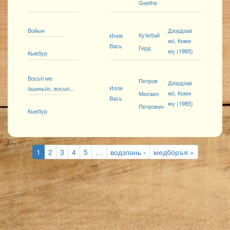
Goethe
Войын
Дзордзав
Куӟебай
Илля
жӧ, Коми
Вась
Герд
му (1985)
Кывбур
Восьті ме
Петров
Дзордзав
Илля
ӧшиньӧс, восьті...
жӧ, Коми
Михаил
Вась
му (1985)
Петрович
Кывбур
1
2
3
4
5
…
водзлань ›
медбӧръя »