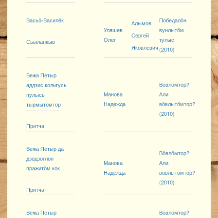
Васьӧ-Василёк
Победалӧн
Алымов
Уляшев
вунлытӧм
Сергей
Олег
тулыс
Сьыланкыв
Яковлевич
(2010)
Вежа Петыр
Вӧвлӧмтор?
аддзис кольтусь
Манова
Али
пулысь
Надежда
вӧвлытӧмтор?
тырмытӧмтор
(2010)
Притча
Вежа Петыр да
Вӧвлӧмтор?
дзодзӧглӧн
Манова
Али
пражитӧм кок
Надежда
вӧвлытӧмтор?
(2010)
Притча
Вежа Петыр
Вӧвлӧмтор?