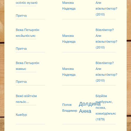
осёлӧс вузалӧ
Манова
Али
Надежда
вӧвлытӧмтор?
(2010)
Притча
Вежа Петырлӧн
Вӧвлӧмтор?
кесйылӧсъяс
Манова
Али
Надежда
вӧвлытӧмтор?
(2010)
Притча
Вежа Петырлӧн
Вӧвлӧмтор?
мамыс
Манова
Али
Надежда
вӧвлытӧмтор?
(2010)
Притча
Вежӧ вӧйтчӧм
Бӧрйӧм
пельӧс...
кывбуръяс,
Долдина
Попов
поэма,
Анна
Владимир
комиӧдӧмъяс
Кывбур
(1979)