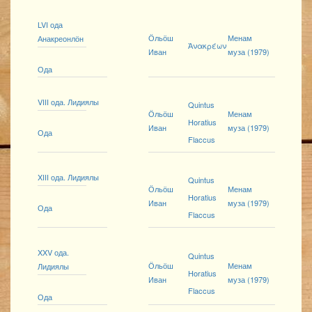
LVI ода
Ӧльӧш
Менам
Анакреонлӧн
Ἀνακρέων
Иван
муза (1979)
Ода
VIII ода. Лидиялы
Quintus
Ӧльӧш
Менам
Horatius
Иван
муза (1979)
Ода
Flaccus
XIII ода. Лидиялы
Quintus
Ӧльӧш
Менам
Horatius
Иван
муза (1979)
Ода
Flaccus
XXV ода.
Quintus
Ӧльӧш
Менам
Лидиялы
Horatius
Иван
муза (1979)
Flaccus
Ода