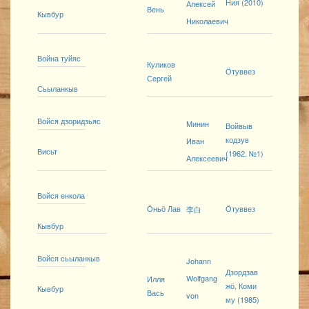
Ния (2010)
Алексей
Вень
Кывбур
Николаевич
Война туйяс
Куликов
Ӧтуввез
Сергей
Сьыланкыв
Войся дзоридзьяс
Минин
Войвыв
кодзув
Иван
Висьт
(1962. №1)
Алексеевич
Войся енкола
Ӧньӧ Лав
Ӧтуввез
李白
Кывбур
Войся сьыланкыв
Johann
Дзордзав
Wolfgang
Илля
жӧ, Коми
Кывбур
Вась
von
му (1985)