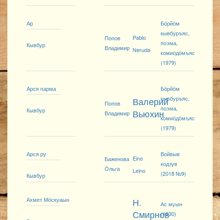
Ар
Бӧрйӧм
кывбуръяс,
Pablo
Попов
поэма,
Кывбур
Владимир
Neruda
комиӧдӧмъяс
(1979)
Арся парма
Бӧрйӧм
кывбуръяс,
Валерий
Попов
поэма,
Кывбур
Вьюхин
Владимир
комиӧдӧмъяс
(1979)
Арся ру
Войвыв
Eino
Баженова
кодзув
Ӧльга
Leino
(2018 №9)
Кывбур
Ахмет Мӧскуаын
Н.
Ас муын
Смирнов
(1930)