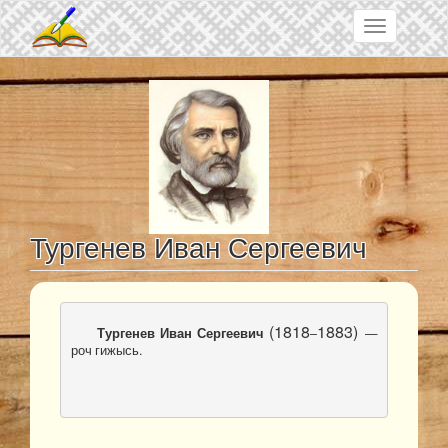
Перейти к основному содержанию
Toggle
navigation
Тургенев Иван Сергеевич
(1818
1883) 
Тургенев Иван Сергеевич
–
— 
роч гижысь.