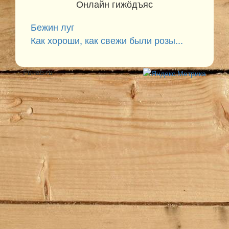
Онлайн гижӧдъяс
Бежин луг
Как хороши, как свежи были розы...
Fu-lab.ru