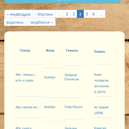
« медводдза
‹ бӧрлань
…
2
3
4
5
6
…
водзлань ›
медбӧръя »
Гижӧд
Жанр
Гижысь
Ӧшмӧс
Абу «ӧкмыс»,
Коми
Лужиков
Кывбур
Ӧльӧксан
кӧть и сюра...
челядьлы
антология.
3 (2010)
Кывбур
Скӧр Кӧсьта
Абу сёрниа ме...
Ас ордым
(2008)
Абу сыысь
Коми му
Лебедев