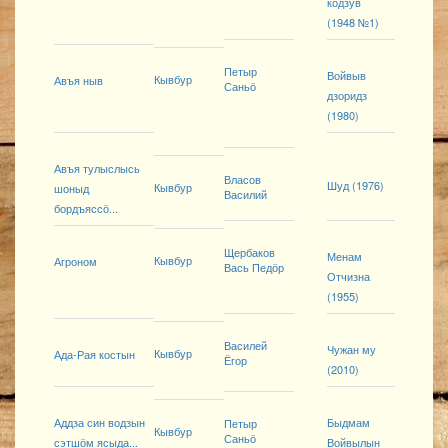
кодзув
(1948 №1)
Петыр
Войвыв
Кывбур
Авъя ныв
Саньӧ
дзоридз
(1980)
Авъя тулыслысь
Власов
Шуд (1976)
Кывбур
шоныд
Василий
бордъяссӧ...
Щербаков
Менам
Кывбур
Агроном
Вась Педӧр
Отчизна
(1955)
Василей
Чужан му
Кывбур
Ада-Рая костын
Ёгор
(2010)
Аддза син водзын
Быдмам
Петыр
Кывбур
Саньӧ
сэтшӧм ясыда...
Войвылын