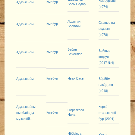
Кывбуръяс
Кывбур
Аддзысьӧм
Вась Педӧр
(1974)
Лодыгин
Ставыс на
Кывбур
Аддзысьӧм
Василий
водзын
(1978)
Бабин
Войвыв
Кывбур
Аддзысьӧм
Вячеслав
кодзув
(2017 №4)
Кывбур
Иван Вась
Аддзысьӧм
Бӧрйӧм
гижӧдъяс
(1948)
Аддзысьӧны
Коркӧ
Обрезкова
Кывбур
нывбаба да
ставыс лоӧ
Нина
мужичӧй...
бур (2001)
Нёбдінса
Югыд