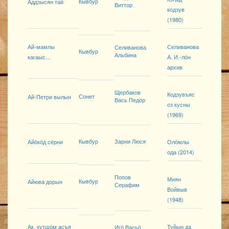
Кывбур
Аддзысян тай
Виттор
кодзув
(1980)
Ай-мамлы
Селиванова
Селиванова
Кывбур
Альбина
кагаыс...
А. И.-лӧн
архив
Щербаков
Кодзувъяс
Сонет
Ай-Петри вылын
Вась Педӧр
оз кусны
(1969)
Кывбур
Зарни Люся
Айӧкӧд сёрни
Олӧмлы
ода (2014)
Попов
Миян
Кывбур
Айюва дорын
Серафим
Войвыв
(1948)
Ак, кутшӧм асъя
Туйын да
Игӧ Васьӧ