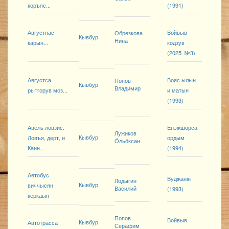
коръяс...
(1991)
Августнас
Войвыв
Обрезкова
Кывбур
Нина
карын...
кодзув
(2025. №3)
Августса
Вояс ылын
Попов
Кывбур
Владимир
рытгорув моз...
и матын
(1993)
Авель ловзис.
Енэжшӧрса
Лужиков
Кывбур
Ловъя, дерт, и
ордым
Ӧльӧксан
Каин...
(1994)
Автобус
Вуджанін
Лодыгин
Кывбур
виччысян
Василий
(1993)
керкаын
Попов
Войвыв
Кывбур
Автотрасса
Серафим