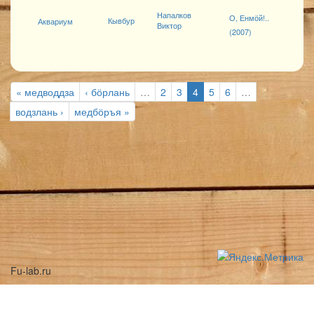
Напалков
О, Енмӧй!..
Кывбур
Аквариум
Виктор
(2007)
« медводдза
‹ бӧрлань
…
2
3
4
5
6
…
водзлань ›
медбӧръя »
Fu-lab.ru