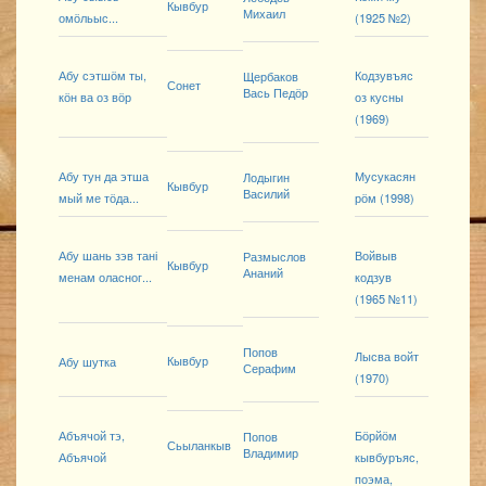
Кывбур
Михаил
омӧльыс...
(1925 №2)
Абу сэтшӧм ты,
Кодзувъяс
Щербаков
Сонет
Вась Педӧр
кӧн ва оз вӧр
оз кусны
(1969)
Абу тун да этша
Мусукасян
Лодыгин
Кывбур
Василий
мый ме тӧда...
рӧм (1998)
Абу шань зэв тані
Войвыв
Размыслов
Кывбур
Ананий
менам оласног...
кодзув
(1965 №11)
Попов
Лысва войт
Кывбур
Абу шутка
Серафим
(1970)
Абъячой тэ,
Бӧрйӧм
Попов
Сьыланкыв
Владимир
Абъячой
кывбуръяс,
поэма,