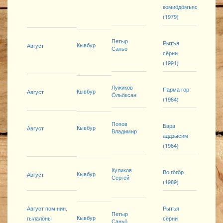
комиӧдӧмъяс
(1979)
Петыр
Рытъя
Кывбур
Август
Саньӧ
сёрни
(1991)
Лужиков
Парма гор
Кывбур
Август
Ӧльӧксан
(1984)
Попов
Бара
Кывбур
Август
Владимир
аддзысим
(1964)
Куликов
Во гӧгӧр
Кывбур
Август
Сергей
(1989)
Август пом нин,
Рытъя
Петыр
Кывбур
гылалӧны
сёрни
Саньӧ