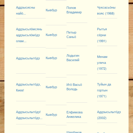
Аддзысисны
Чуксасьӧны
Попов
Кывбур
Владимир
найӧ...
вояс (1968)
Аддзысьлӧмсянь
Рытъя
Петыр
Кывбур
аддзысьлӧмӧдз
сёрни
Саньӧ
олам...
(1991)
Лодыгин
Менам
Кывбур
Аддзысьлытӧдз
Василий
улича
(1972)
Аддзысьлытӧдз,
Туйын да
Игӧ Васьӧ
Кывбур
Володь
Киев!
гортын
(1971)
Аддзысьлытӧдз!
Аддзысьлытӧдз
Елфимова
Кывбур
Анжелика
Аддзысьлытӧдз...
(2002)
Щербаков