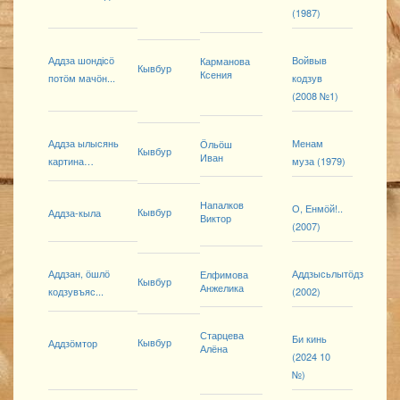
(1987)
Аддза шондісӧ
Войвыв
Карманова
Кывбур
Ксения
потӧм мачӧн...
кодзув
(2008 №1)
Аддза ылысянь
Менам
Ӧльӧш
Кывбур
Иван
картина…
муза (1979)
Напалков
О, Енмӧй!..
Кывбур
Аддза-кыла
Виктор
(2007)
Аддзан, ӧшлӧ
Аддзысьлытӧдз
Елфимова
Кывбур
Анжелика
кодзувъяс...
(2002)
Старцева
Би кинь
Кывбур
Аддзӧмтор
Алёна
(2024 10
№)