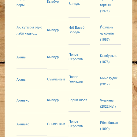
Кывбур
Володь
вӧрын...
гортын
(1971)
Ак, кутшӧм ӧдйӧ
Йӧзлань
Игӧ Васьӧ
Кывбур
Володь
лэбӧ кадыс...
чужӧмӧн
(1987)
Попов
Кывбуръяс
Кывбур
Акань
Серафим
(1976)
Попов
Мича гудӧк
Сьыланкыв
Акань
Геннадий
(2017)
Кывбур
Зарни Люся
Аканьяс
Чушканзі
(2022 №1)
Попов
Рӧмпӧштан
Сьыланкыв
Аканьяс
Серафим
(1992)