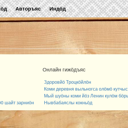
жӧд
Авторъяс
Индӧд
Онлайн гижӧдъяс
Здоровйӧ Троцкӧйлӧн
Коми деревня выльногса олӧмӧ кутчыс
Мый шуӧны коми йӧз Ленин кулӧм бӧр
00 шайт зарниӧн
Нывбабаяслы кокньӧд