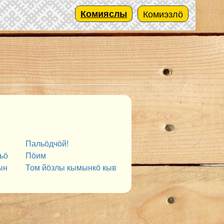
Комияслы
Комиэзлӧ
Пальӧдчӧй!
ьӧ
Пӧим
ын
Том йӧзлы кымынкӧ кыв