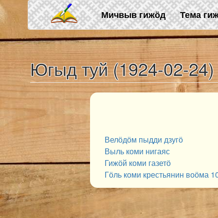
Skip to main content
Мичвыв гижӧд
Тема ги
Югыд туй (1924-02-24)
Велӧдӧм пыдди дзугӧ
Выль коми нигаяс
Гижӧй коми газетӧ
Гӧль коми крестьянин воӧма 1