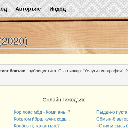
жӧд
Авторъяс
Индӧд
(2020)
: публицистика. Сыктывкар: "Услуги типографии", 2
ист бокъяс
Онлайн гижӧдъяс
Кор лоас мӧд «Коми ань»?
Пыдди-ӧ пукта
Косьтӧм йӧрш кучик кодь...
Сӧмын-ӧ авто
Кӧнӧсь ті, талантъяс?
«Стихъясысь ӧ