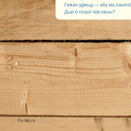
Гижан уджыд — абу ма панял
Дыр-ӧ позьӧ чӧв овны?
Fu-lab.ru