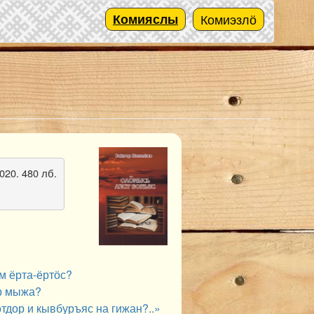
Комияслы
Комиэзлӧ
020. 480 лб.
м ёрта-ёртӧс?
р мыжа?
тдор и кывбуръяс на гижан?..»