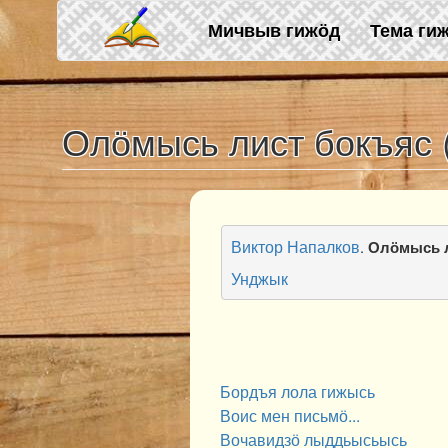
Skip to main content
Мичвыв гижӧд
Тема ги
Олӧмысь лист бокъяс 
Виктор Напалков
.
Олӧмысь л
Унджык
Бордъя лола гижысь
Воис мен письмӧ...
Вочавидзӧ лыддьысьысь