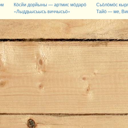
ӧм
Кӧсйи дорйыны — артмис мӧдарӧ
Сьӧлӧмӧс кыр
«Лыддьысьысь виччысьӧ»
Тайӧ — ме, Ви