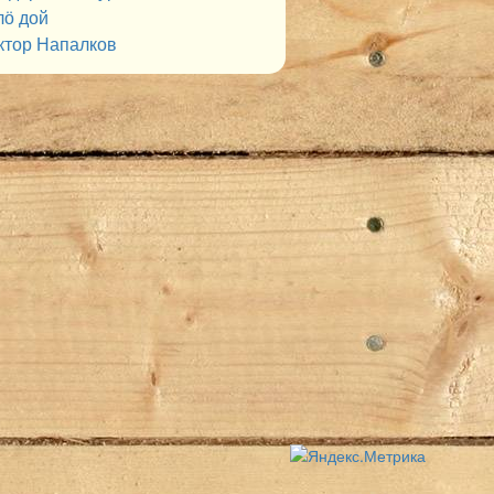
лӧ дой
ктор Напалков