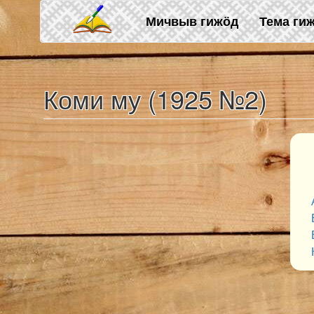
Skip to main content
Мичвыв гижӧд
Тема ги
Коми му (1925 №2)