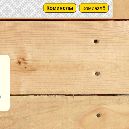
Комияслы
Комиэзлӧ
м