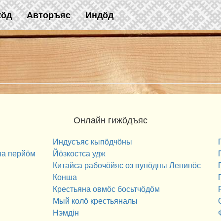
жӧд
Авторъяс
Индӧд
Онлайн гижӧдъяс
Индусъяс кыпӧдчӧны
на перйӧм
Йӧзкостса удж
Китайса рабочӧйяс оз вунӧдны Ленинӧс
Конша
Крестьяна овмӧс босьтчӧдӧм
Мый колӧ крестьяналы
Нэмдін