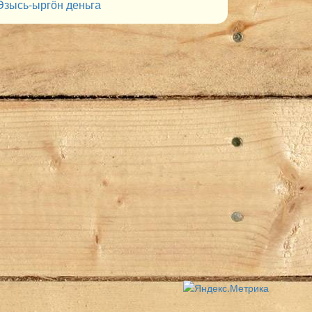
Эзысь-ыргӧн деньга