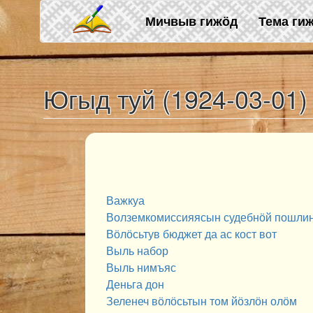
Skip to main content
Мичвыв гижӧд
Тема ги
Югыд туй (1924-03-01)
Важкуа
Волземкомиссияясын судебнӧй пошли
Вӧлӧсьтув бюджет да ас кост вот
Выль набор
Выль нимъяс
Деньга дон
Зеленеч вӧлӧсьтын том йӧзлӧн олӧм