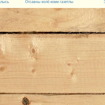
алысь
Отсавны колӧ коми газетлы