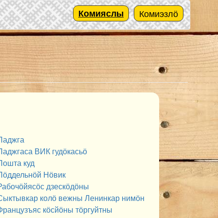
Комияслы
Комиэзлӧ
Паджга
Паджгаса ВИК гудӧкасьӧ
Пошта куд
Пӧддельнӧй Нӧвик
Рабочӧйясӧс дзескӧдӧны
Сыктывкар колӧ вежны Ленинкар нимӧн
Французъяс кӧсйӧны тӧргуйтны