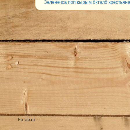
Зеленечса поп кырым ӧкталӧ крестьян
Fu-lab.ru