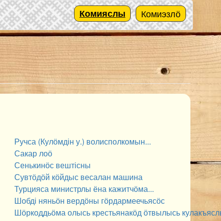
Комияслы
Комиэзлӧ
Ручса (Кулӧмдін у.) волисполкомын...
Сакар лоӧ
Сенькинӧс вештісны
Сувтӧдӧй кӧйдыс весалан машина
Турцияса министрлы ёна кажитчӧма...
Шобді няньӧн вердӧны гӧрдармеечьясӧс
Шӧркоддьӧма олысь крестьянакӧд ӧтвылысь кулакъяс