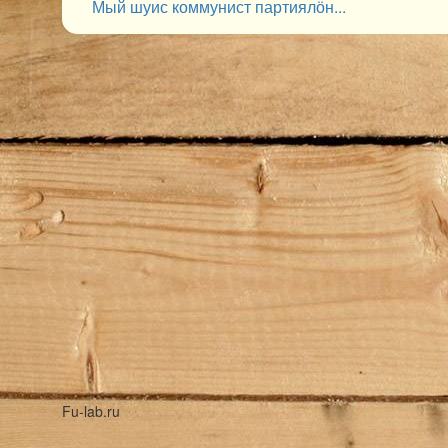
Мый шуис коммунист партиялӧн...
Fu-lab.ru