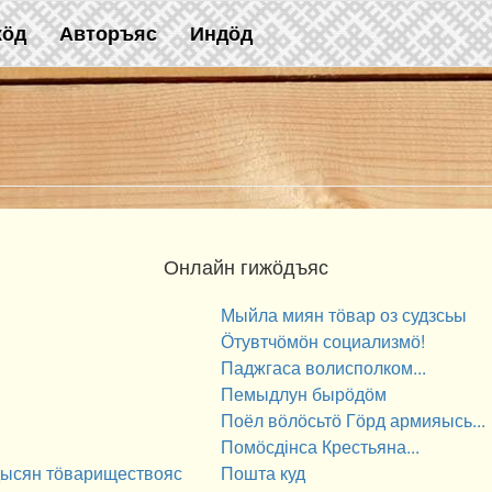
жӧд
Авторъяс
Индӧд
Онлайн гижӧдъяс
Мыйла миян тӧвар оз судзсьы
Ӧтувтчӧмӧн социализмӧ!
Паджгаса волисполком...
Пемыдлун бырӧдӧм
Поёл вӧлӧсьтӧ Гӧрд армияысь...
Помӧсдінса Крестьяна...
дысян тӧвариществояс
Пошта куд