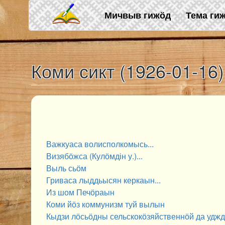
Skip to main content
Мичвыв гижӧд
Тема ги
Коми сикт (1926-01-16)
Важкуаса волисполкомысь...
Визябӧжса (Кулӧмдін у.)...
Выль сьӧм
Гриваса лыддьысян керкаын...
Из шом Печӧраын
Коми йӧз коммунизм туй вылын
Кыдзи лӧсьӧдны сельскокӧзяйственнӧй да удж