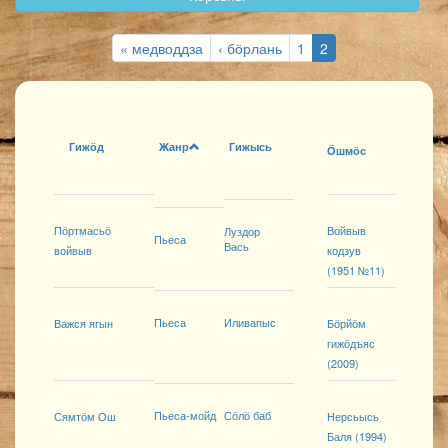
« медводдза
‹ бӧрлань
1
2
Гижӧд
Жанр
Гижысь
Ӧшмӧс
Пӧртмасьӧ
Войвыв
Луздор
Пьеса
Вась
войвыв
кодзув
(1951 №11)
Пьеса
Иливапыс
Важся ягын
Бӧрйӧм
гижӧдъяс
(2009)
Пьеса-мойд
Сӧлӧ баб
Сямтӧм Ош
Нерсьысь
Баля (1994)