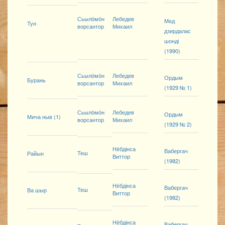
Сьылӧмӧн
Лебедев
Мед
Тун
ворсантор
Михаил
дзирдалас
шонді
(1990)
Сьылӧмӧн
Лебедев
Ордым
Бурань
ворсантор
Михаил
(1929 № 1)
Сьылӧмӧн
Лебедев
Ордым
Мича ныв (1)
ворсантор
Михаил
(1929 № 2)
Нёбдінса
Вабергач
Теш
Райын
Виттор
(1982)
Нёбдінса
Вабергач
Теш
Ва шыр
Виттор
(1982)
Нёбдінса
Вабергач