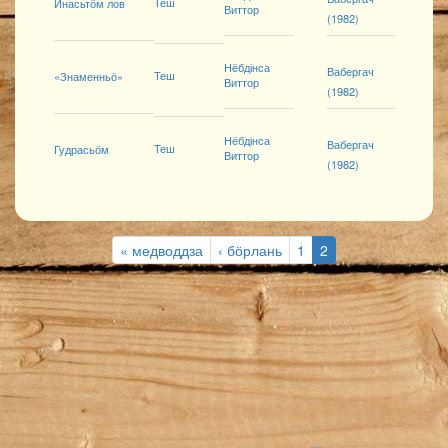
Теш
Инасьтӧм лов
Виттор
(1982)
Нёбдінса
Вабергач
Теш
«Знаменньӧ»
Виттор
(1982)
Нёбдінса
Вабергач
Теш
Гудрасьӧм
Виттор
(1982)
« медводдза
‹ бӧрлань
1
2