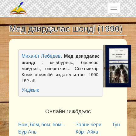
Skip to main content
Toggle
navigation
Мед дзирдалас шонді (1990)
Михаил Лебедев
.
Мед дзирдалас
: кывбуръяс, басняяс,
шонді
мойдъяс, опереткаяс. Сыктывкар:
Коми книжнӧй издательство, 1990.
152 лб.
Унджык
Онлайн гижӧдъяс
Бом, бом, бом, бом...
Зарни чери
Тун
Бур Ань
Кӧрт Айка