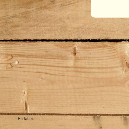
Fu-lab.ru