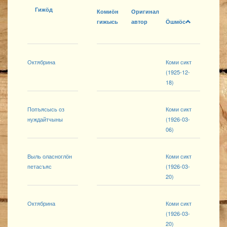
Гижӧд
Комиӧн
Оригинал
гижысь
автор
Ӧшмӧс
Октябрина
Коми сикт
(1925-12-
18)
Попъясысь оз
Коми сикт
нуждайтчыны
(1926-03-
06)
Выль оласноглӧн
Коми сикт
петасъяс
(1926-03-
20)
Октябрина
Коми сикт
(1926-03-
20)