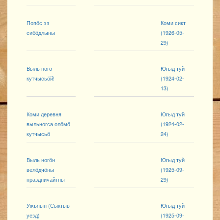
Попӧс эз
Коми сикт
сибӧдлыны
(1926-05-
29)
Выль ногӧ
Югыд туй
кутчысьӧй!
(1924-02-
13)
Коми деревня
Югыд туй
выльногса олӧмӧ
(1924-02-
кутчысьӧ
24)
Выль ногӧн
Югыд туй
велӧдчӧны
(1925-09-
праздничайтны
29)
Ужъяын (Сыктыв
Югыд туй
уезд)
(1925-09-