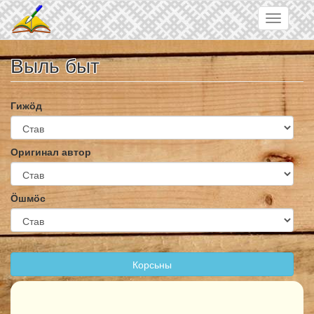
Skip to main content
Toggle
navigatio
Выль быт
Гижӧд
Оригинал автор
Ӧшмӧс
Корсьны