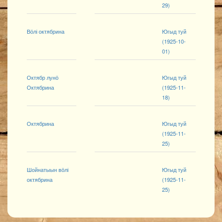
29)
Вӧлі октябрина
Югыд туй
(1925-10-
01)
Октябр лунӧ
Югыд туй
Октябрина
(1925-11-
18)
Октябрина
Югыд туй
(1925-11-
25)
Шойнатыын вӧлі
Югыд туй
октябрина
(1925-11-
25)