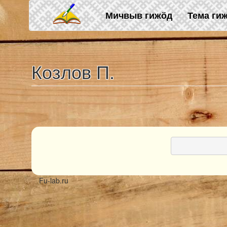
Перейти к основному содержанию
Мичвыв гижӧд
Тема ги
Козлов П.
Fu-lab.ru