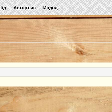
жӧд
Авторъяс
Индӧд