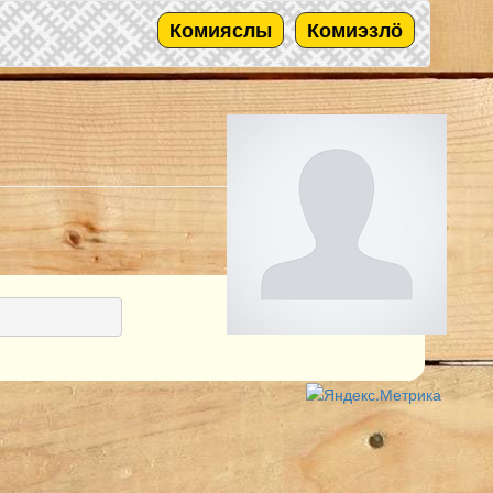
Комияслы
Комиэзлӧ