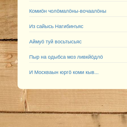
Комиӧн чолӧмалӧны-вочаалӧны
Из сайысь Нагибинъяс
Аймуӧ туй восьтысьяс
Пыр на одыбса моз ливкйӧдлӧ
И Москваын юргӧ коми кыв...