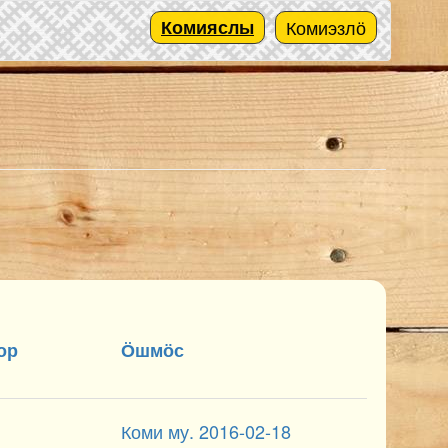
Комияслы
Комиэзлӧ
ор
Ӧшмӧс
Коми му. 2016-02-18