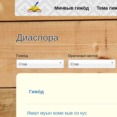
Skip to main content
Мичвыв гижӧд
Тема ги
Диаспора
Гижӧд
Оригинал автор
Став
Став
Гижӧд
Ямал муын коми кыв оз кус