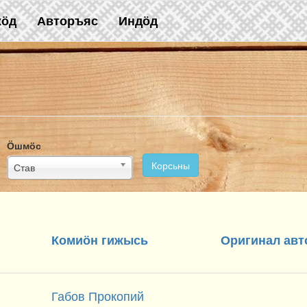
жӧд
Авторъяс
Индӧд
Ӧшмӧс
Корсьны
Став
Комиӧн гижысь
Оригинал авт
Габов Прокопий