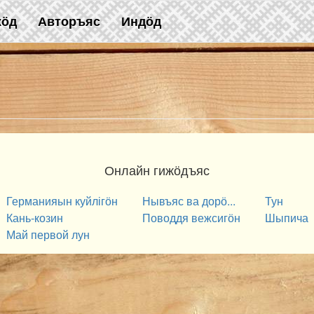
жӧд
Авторъяс
Индӧд
Онлайн гижӧдъяс
Германияын куйлігӧн
Нывъяс ва дорӧ...
Тун
Кань-козин
Поводдя вежсигӧн
Шыпича
Май первой лун