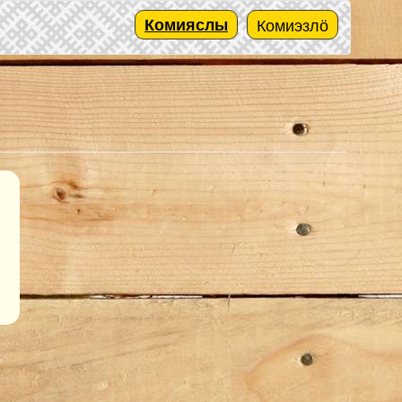
Комияслы
Комиэзлӧ