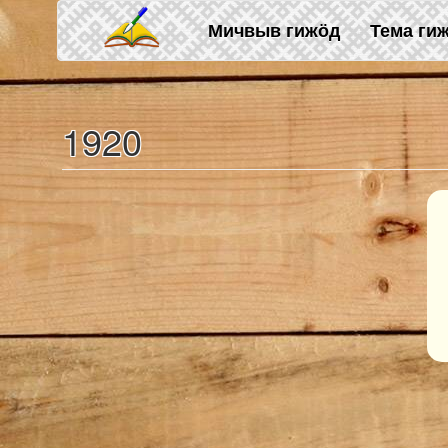
Skip to main content
Мичвыв гижӧд
Тема ги
1920