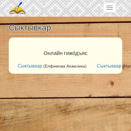
Skip to main content
Toggle
navigation
Сыктывкар
Онлайн гижӧдъяс
Сыктывкар
Сыктывкар
(Елфимова Анжелика)
(Нап