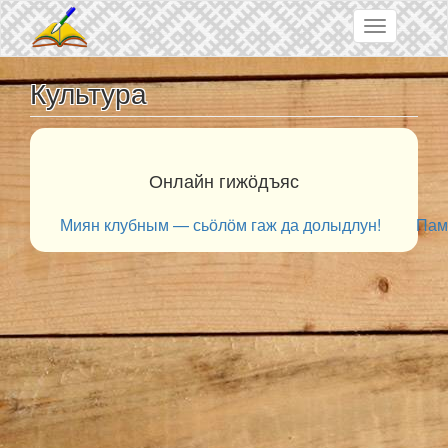
Skip to main content
Toggle
navigation
Культура
Онлайн гижӧдъяс
Миян клубным — сьӧлӧм гаж да долыдлун!
Пам