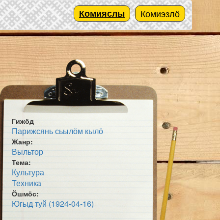
Комияслы
Комиэзлӧ
Гижӧд
Парижсянь сьылӧм кылӧ
Жанр:
Выльтор
Тема:
Культура
Техника
Ӧшмӧс:
Югыд туй (1924-04-16)