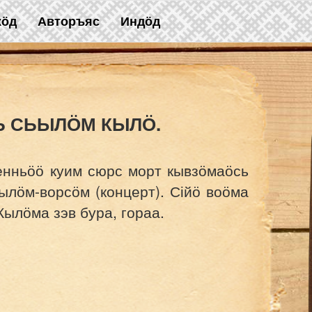
жӧд
Авторъяс
Индӧд
 СЬЫЛӦМ КЫЛӦ.
енньӧӧ куим сюрс морт кывзӧмаӧсь
ылӧм-ворсӧм (концерт). Сійӧ воӧма
Кылӧма зэв бура, гораа.