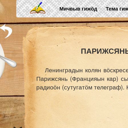
Skip to main content
Мичвыв гижӧд
Тема ги
ПАРИЖСЯНЬ
Ленинградын колян вӧскрес
Парижсянь (Францияын кар) сь
радиоӧн (сутугатӧм телеграф). 