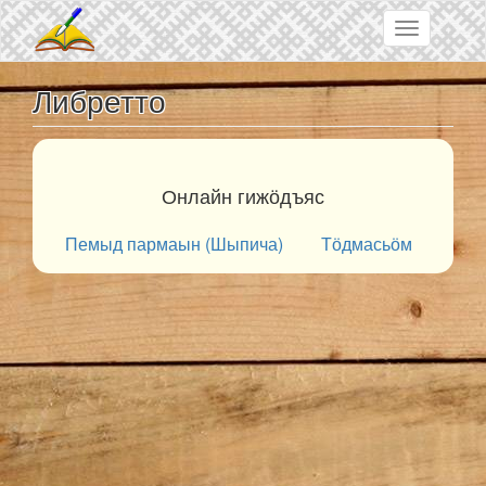
Skip to main content
Toggle
navigation
Либретто
Онлайн гижӧдъяс
Пемыд пармаын (Шыпича)
Тӧдмасьӧм