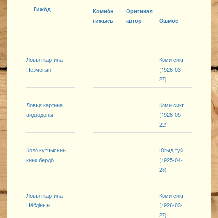
Гижӧд
Комиӧн
Оригинал
гижысь
автор
Ӧшмӧс
Ловъя картина
Коми сикт
Пезмӧгын
(1926-03-
27)
Ловъя картина
Коми сикт
видзӧдӧны
(1926-05-
22)
Колӧ кутчысьны
Югыд туй
кино бердӧ
(1925-04-
23)
Ловъя картина
Коми сикт
Нёбдінын
(1926-03-
27)