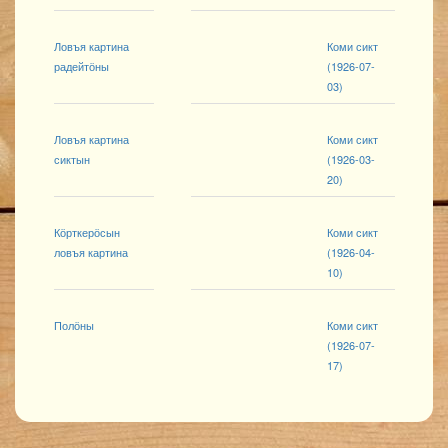
Ловъя картина
Коми сикт
радейтӧны
(1926-07-
03)
Ловъя картина
Коми сикт
сиктын
(1926-03-
20)
Кӧрткерӧсын
Коми сикт
ловъя картина
(1926-04-
10)
Полӧны
Коми сикт
(1926-07-
17)