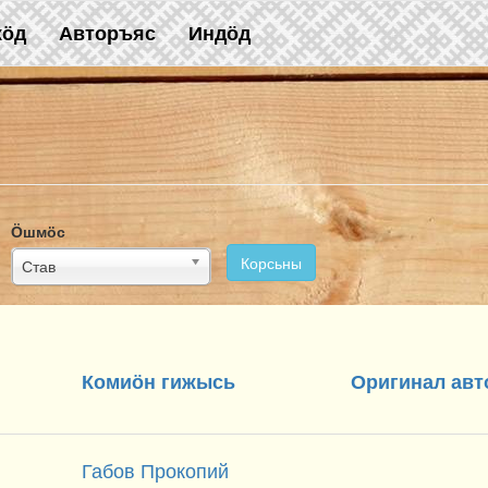
жӧд
Авторъяс
Индӧд
Ӧшмӧс
Корсьны
Став
Комиӧн гижысь
Оригинал авт
Габов Прокопий