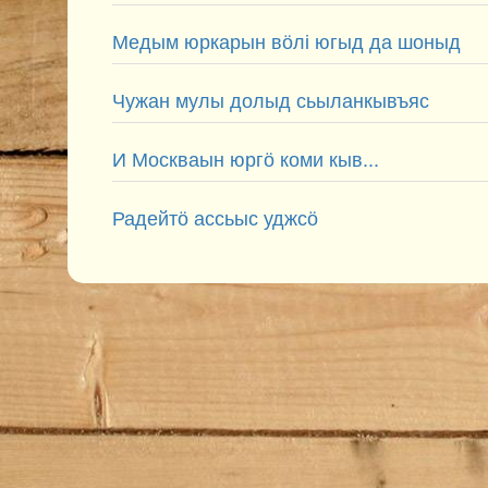
Медым юркарын вӧлі югыд да шоныд
Чужан мулы долыд сьыланкывъяс
И Москваын юргӧ коми кыв...
Радейтӧ ассьыс уджсӧ