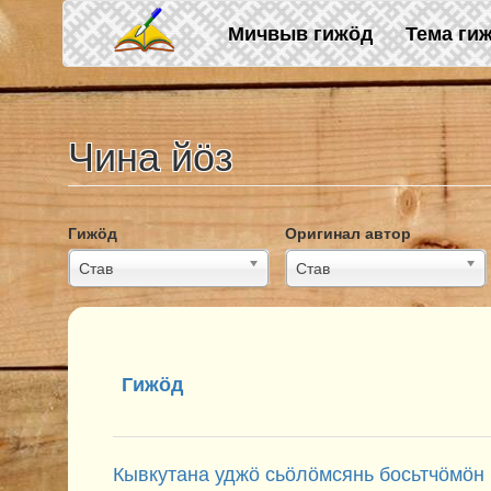
Skip to main content
Мичвыв гижӧд
Тема ги
Чина йӧз
Гижӧд
Оригинал автор
Став
Став
Гижӧд
Кывкутана уджӧ сьӧлӧмсянь босьтчӧмӧн