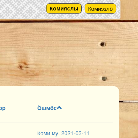
Комияслы
Комиэзлӧ
ор
Ӧшмӧс
Коми му. 2021-03-11