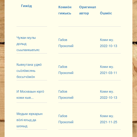
Гижӧд
Комиӧн
Оригинал
гижысь
автор
Ӧшмӧс
Чужан мулы
Габов
Коми му.
долыд
Прокопий
2022-10-13
сьыланкывъяс
Кывкутана уджӧ
Габов
Коми му.
сьӧлӧмсянь
Прокопий
2021-03-11
босьтчӧмӧн
И Москваын юргӧ
Габов
Коми му.
коми кыв...
Прокопий
2022-10-13
Медым юркарын
Габов
Коми му.
вӧлі югыд да
Прокопий
2021-11-25
шоныд