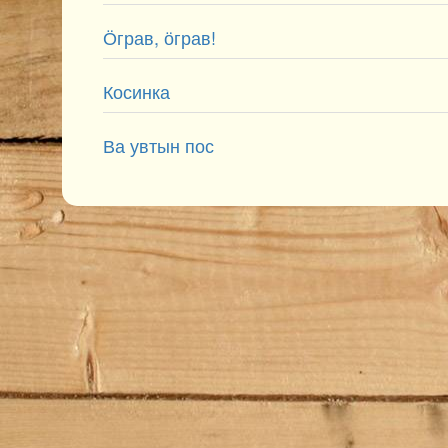
Ӧграв, ӧграв!
Косинка
Ва увтын пос