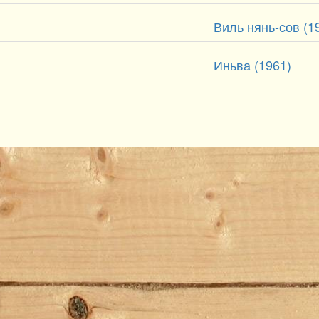
Виль нянь-сов (1
Иньва (1961)