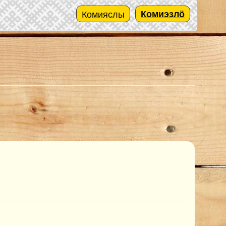
Комияслы
Комиэзлӧ