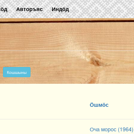
жӧд
Авторъяс
Индӧд
Кошшыны
Ӧшмӧс
Оча морос (1964)