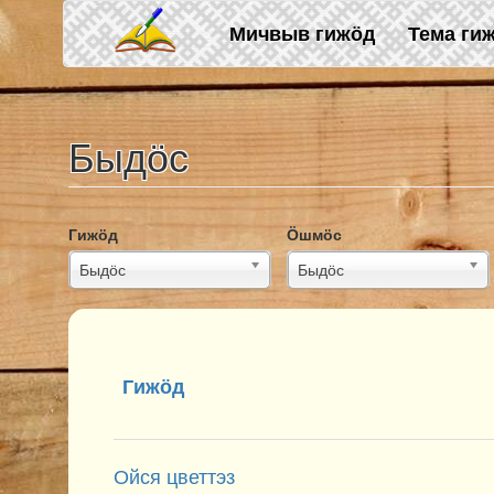
Skip to main content
Мичвыв гижӧд
Тема ги
Быдӧс
Гижӧд
Ӧшмӧс
Быдӧс
Быдӧс
Гижӧд
Ойся цветтэз