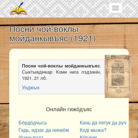
Skip to main content
Toggle
navigation
Посни чой-воклы
мойданкывъяс (1921)
.
Посни чой-воклы мойданкывъяс
Сыктывдінкар: Коми нига лэдзанін,
1921. 21 лб.
Унджык
Онлайн гижӧдъяс
Бӧрдӧдчысь
Кань да петук да руч
Гадь, идзас да нинкӧм
Коді мыжа?
Ичиньводз
Кӧвдум