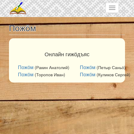
Skip to main content
Toggle
navigation
Пожӧм
Онлайн гижӧдъяс
Пожӧм
Пожӧм
(Ракин Анатолий)
(Петыр Саньӧ)
Пожӧм
Пожӧм
(Торопов Иван)
(Куликов Сергей)