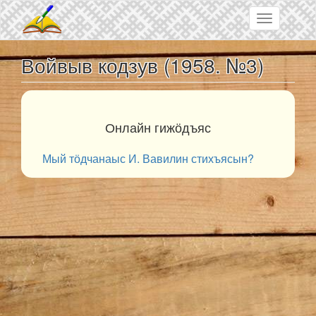
Skip to main content
Toggle
navigation
Войвыв кодзув (1958. №3)
Онлайн гижӧдъяс
Мый тӧдчанаыс И. Вавилин стихъясын?