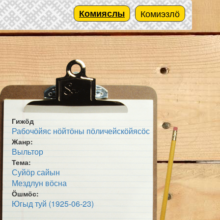
Комияслы
Комиэзлӧ
Гижӧд
Рабочӧйяс нӧйтӧны пӧличейскӧйясӧс
Жанр:
Выльтор
Тема:
Суйӧр сайын
Мездлун вӧсна
Ӧшмӧс:
Югыд туй (1925-06-23)