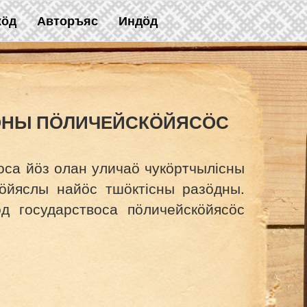
жӧд
Авторъяс
Индӧд
ӦНЫ ПӦЛИЧЕЙСКӦЙЯСӦС
са йӧз олан уличаӧ чукӧртчылісны
кӧйяслы найӧс тшӧктісны разӧдны.
ӧд государствоса пӧличейскӧйясӧс