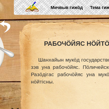
Skip to main content
Мичвыв гижӧд
Тема ги
РАБОЧӦЙЯС НӦЙТ
Шанхайын мукӧд государство
зэв уна рабочӧйяс. Пӧличейс
Разӧдігас рабочӧйяс уна мук
нӧйтісны.