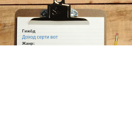
Гижӧд
Доход серти вот
Жанр:
Публ. гижӧд
Тема:
Сьӧм овмӧс
Ӧшмӧс:
Югыд туй (1923-12-15)