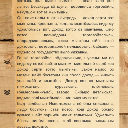
зептысь вӧлі кыскӧ сьӧмтӧ — тӧвар вылӧ дон
лэптӧ. Веськыда кӧ шуны, деревняса тӧргӧвӧйяс
некутшӧм вот эз мынтывны.
Ӧні воис налы тшӧтш ӧчередь — доход серти вот
мынтыны. Крестьяна, кодъяс мынтӧмаӧсь видз-му
уджалӧмысь вот, доход вотсӧ оз мынтыны. Сійӧ
вотсӧ веськӧдӧны тӧргӧвӧйяслысь,
пӧдрадчикъяслысь; сэсся мынтӧны сійӧ вотсӧ
докторъяс, ветеринарнӧй пельшӧръяс, бабкаяс —
кодъяс оз государство вылӧ уджавны.
Гашкӧ тӧргӧвӧйяс, пӧдрадчикъяс, шуасны: ми пӧ
видз-му вотсӧ тшӧтш мынтім, миянлы пӧ оз жӧ ков
доход серти воттӧ мынтыны. Закон найӧс оз
мезды: найӧ босьтӧны кык пӧлӧс доход — кыкысь
уна найӧ и мынтӧны. Доход вот оз мынтыны
пимӧкатъяс, вурсьысьяс, плӧтникъяс
(ремесленникъяс), заводӧ, Сибырӧ ветлысьяс,
кодъяс вӧлі мынтӧмаӧсь нин видз-му вотсӧ.
Быд вӧлӧсьтын Исполкомъяс вӧчӧны списокъяс,
лыдӧ босьтӧны став йӧзсӧ, коді доход босьтӧ
куимсё шайт зарниӧн квайт тӧлысьын. Уджалысь
йӧзлы нинӧм повны, колӧ веськыда висьтавны
ассьыд доходтӧ.