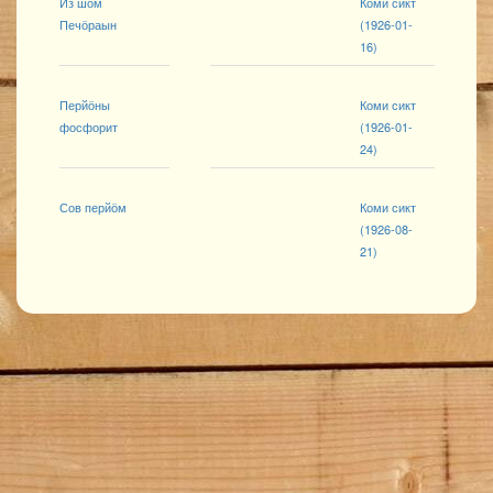
Из шом
Коми сикт
Печӧраын
(1926-01-
16)
Перйӧны
Коми сикт
фосфорит
(1926-01-
24)
Сов перйӧм
Коми сикт
(1926-08-
21)