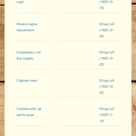
содӧ
(1925-10-
15)
Ленаса зарни
Югыд туй
перъянінын
(1925-10-
20)
Сюрӧмаӧсь зэв
Югыд туй
бур рудаяс
(1925-10-
22)
Сюрӧма нерп
Югыд туй
(1925-10-
22)
Сюрӧма кӧрт да
Югыд туй
ыргӧн руда
(1925-11-
10)