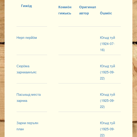
Гижӧд
Комиӧн
Оригинал
гижысь
автор
Ӧшмӧс
Нерп перйӧм
Югыд туй
(1924-07-
16)
Сюрӧма
Югыд туй
зарниаинъяс
(1925-09-
22)
Паськыд места
Югыд туй
зарниа
(1925-09-
22)
Зарни перъян
Югыд туй
план
(1925-09-
22)