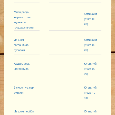
Миян радий
Коми сикт
тырмас став
(1925-09-
мувывса
26)
государстволы
Из шом
Коми сикт
заграничаӧ
(1925-09-
вузалам
26)
Аддзӧмаӧсь
Югыд туй
ыргӧн руда
(1925-09-
29)
3 сюрс пуд нерп
Югыд туй
суткиӧн
(1925-10-
15)
Из шом перйӧм
Югыд туй