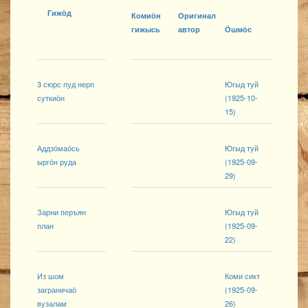
Гижӧд
Комиӧн
Оригинал
гижысь
автор
Ӧшмӧс
3 сюрс пуд нерп
Югыд туй
суткиӧн
(1925-10-
15)
Аддзӧмаӧсь
Югыд туй
ыргӧн руда
(1925-09-
29)
Зарни перъян
Югыд туй
план
(1925-09-
22)
Из шом
Коми сикт
заграничаӧ
(1925-09-
вузалам
26)