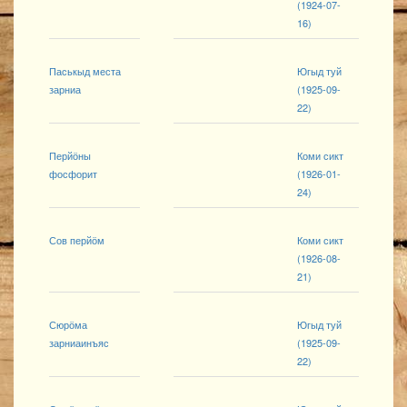
(1924-07-
16)
Паськыд места
Югыд туй
зарниа
(1925-09-
22)
Перйӧны
Коми сикт
фосфорит
(1926-01-
24)
Сов перйӧм
Коми сикт
(1926-08-
21)
Сюрӧма
Югыд туй
зарниаинъяс
(1925-09-
22)