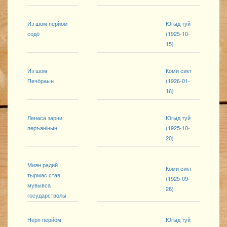
Из шом перйӧм
Югыд туй
содӧ
(1925-10-
15)
Из шом
Коми сикт
Печӧраын
(1926-01-
16)
Ленаса зарни
Югыд туй
перъянінын
(1925-10-
20)
Миян радий
Коми сикт
тырмас став
(1925-09-
мувывса
26)
государстволы
Нерп перйӧм
Югыд туй