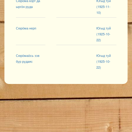
Сюрӧма кӧрт да
Югыд туй
ыргӧн руда
(1925-11-
10)
Сюрӧма нерп
Югыд туй
(1925-10-
22)
Сюрӧмаӧсь зэв
Югыд туй
бур рудаяс
(1925-10-
22)