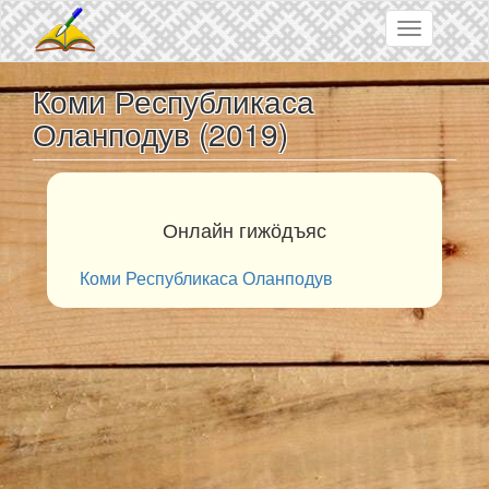
Skip to main content
Toggle
navigation
Коми Республикаса
Оланподув (2019)
Онлайн гижӧдъяс
Коми Республикаса Оланподув