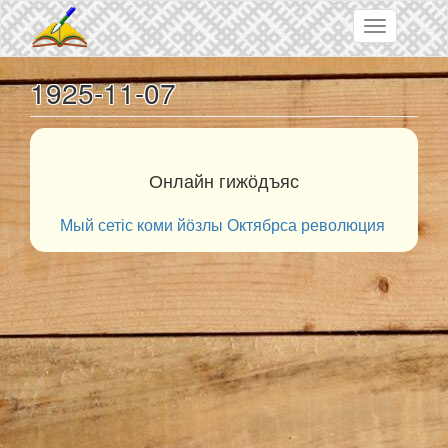
Skip to main content
Toggle
navigation
1925-11-07
Онлайн гижӧдъяс
Мый сетіс коми йӧзлы Октябрса революция