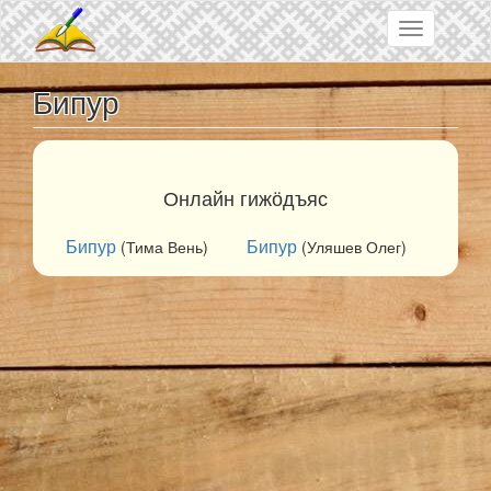
Skip to main content
Toggle
navigation
Бипур
Онлайн гижӧдъяс
Бипур
Бипур
(Тима Вень)
(Уляшев Олег)