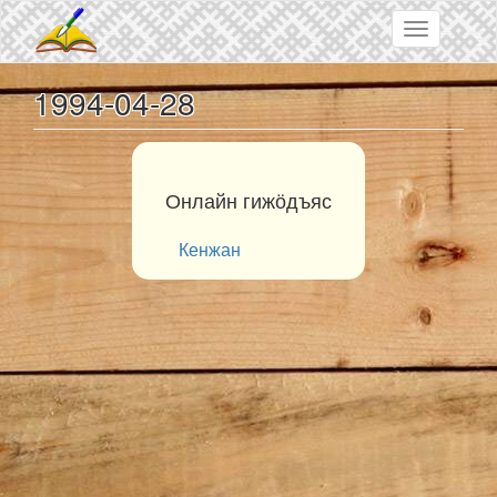
Skip to main content
Toggle
navigation
1994-04-28
Онлайн гижӧдъяс
Кенжан